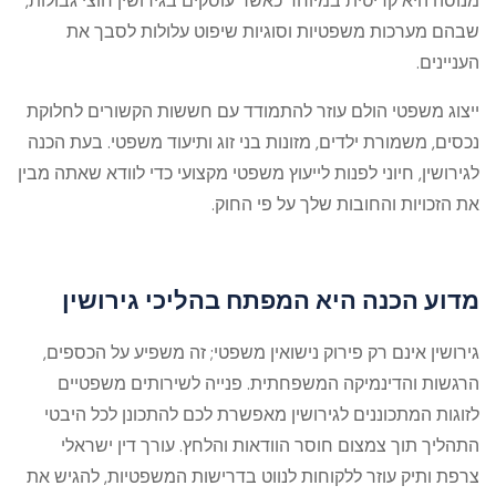
מנוסה היא קריטית במיוחד כאשר עוסקים בגירושין חוצי גבולות,
שבהם מערכות משפטיות וסוגיות שיפוט עלולות לסבך את
העניינים.
ייצוג משפטי הולם עוזר להתמודד עם חששות הקשורים לחלוקת
נכסים, משמורת ילדים, מזונות בני זוג ותיעוד משפטי. בעת הכנה
לגירושין, חיוני לפנות לייעוץ משפטי מקצועי כדי לוודא שאתה מבין
את הזכויות והחובות שלך על פי החוק.
מדוע הכנה היא המפתח בהליכי גירושין
גירושין אינם רק פירוק נישואין משפטי; זה משפיע על הכספים,
הרגשות והדינמיקה המשפחתית. פנייה לשירותים משפטיים
לזוגות המתכוננים לגירושין מאפשרת לכם להתכונן לכל היבטי
התהליך תוך צמצום חוסר הוודאות והלחץ. עורך דין ישראלי
צרפת ותיק עוזר ללקוחות לנווט בדרישות המשפטיות, להגיש את