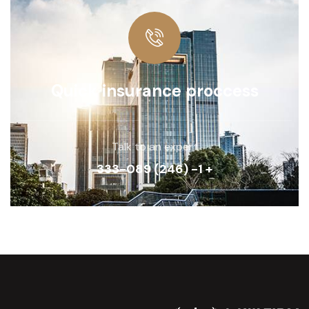
Quick insurance proccess
Talk to an expert
+ 1- (246) 333-089