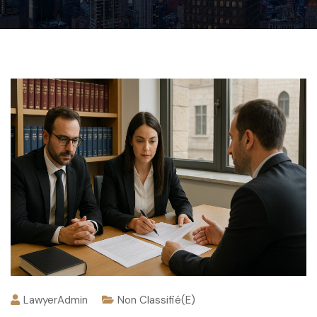
LawyerAdmin
Non Classifié(e)