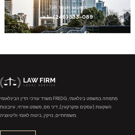
Talk to an expert
+ 1- (246) 333-089
משרד עורכי הדין הבינלאומי FREDG מתמחה במשפט בינלאומי,
השקעות (עסקים ומקרקעין), דיני מס, משפט אזרחי, עיזבונות
משפחתיים, נזיקין, ביטוח לאומי וליטיגציה.