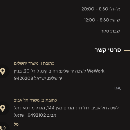
א'-ה': 8:30 - 20:00
שישי: 8:30 - 12:00
שבת: סגור
פרטי קשר
כתובת 1: משרד ירושלים
לשכה ירושלים: רחוב קינג ג'ורג' 20, בניין WeWork
9426208 ירושלים, ישראל
וגם,
כתובת 2: משרד תל אביב
לשכה תל אביב :רח' דרך מנחם בגין 144, מגדל מידטאון תל
אביב 6492102, ישראל
טל: