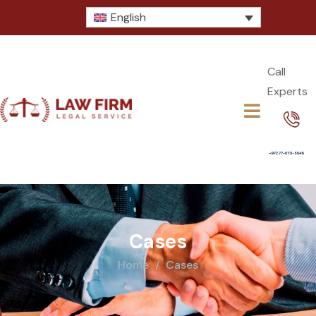
English
Call
Experts​
Cases
Home
Cases