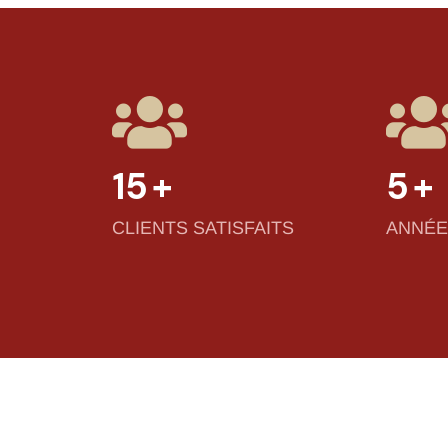
15
+
5
+
CLIENTS SATISFAITS
ANNÉE