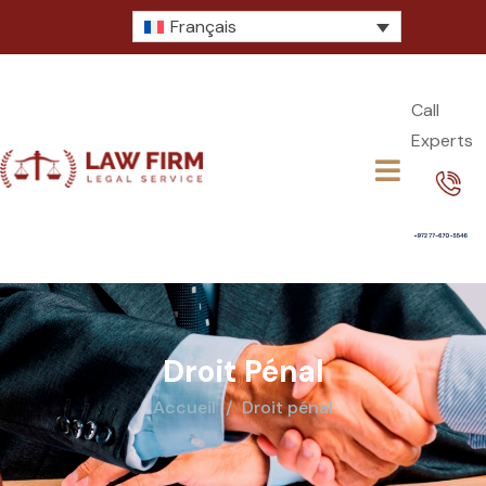
Français
Call
Experts​
Droit Pénal
Accueil
Droit pénal