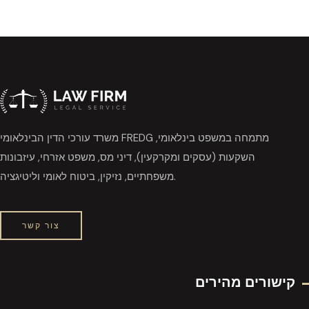
משרד עורכי הדין הבינלאומי FREDG מתמחה במשפט בינלאומי,
השקעות (עסקים ומקרקעין), דיני מס, משפט אזרחי, עיזבונות
משפחתיים, נזיקין, ביטוח לאומי וליטיגציה.
צור קשר
קישורים מהירים