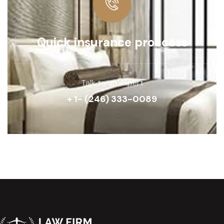
Quick insurance proccess
Talk to an expert
+ 1- (246) 333-0089