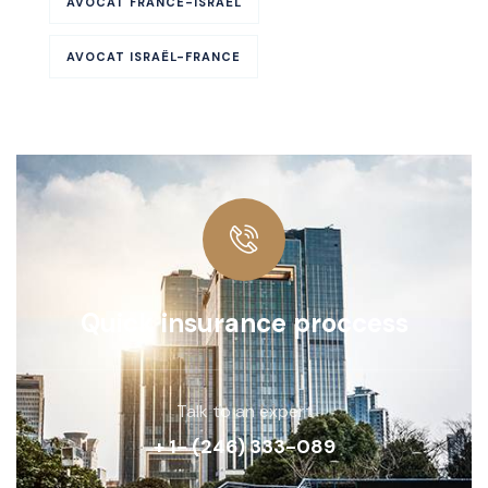
AVOCAT FRANCE-ISRAËL
AVOCAT ISRAËL-FRANCE
Quick insurance proccess
Talk to an expert
+ 1- (246) 333-089