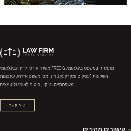
משרד עורכי הדין הבינלאומי FREDG מתמחה במשפט בינלאומי,
השקעות (עסקים ומקרקעין), דיני מס, משפט אזרחי, עיזבונות
משפחתיים, נזיקין, ביטוח לאומי וליטיגציה.
צור קשר
קישורים מהירים