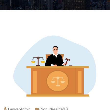
LawyerAdmin
Non Classifié(e)